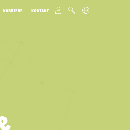
t
v
u
KARRIERE
KONTAKT
&